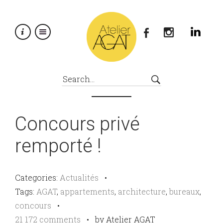
×
Concours privé
remporté !
Categories:
Actualités
•
Tags:
AGAT
,
appartements
,
architecture
,
bureaux
,
concours
•
21 172 comments
•
by Atelier AGAT