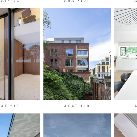
GAT-152
AGAT-171
GAT-218
AGAT-110