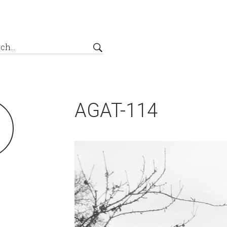
AGAT-114
8