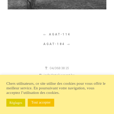
← AGAT-114
AGAT-184 →
T:
04/368 38 15
E:
info@atelieragat.be
© 2026 Atelier Agat. All rights reserved.
Chers utilisateurs, ce site utilise des cookies pour vous offrir le
meilleur service. En poursuivant votre navigation, vous
acceptez l’utilisation des cookies.
Tout accepter
Réglages